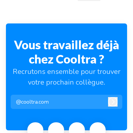
Changer la langue
Vous travaillez déjà
chez Cooltra ?
Recrutons ensemble pour trouver
votre prochain collègue.
@cooltra.com
Connexi