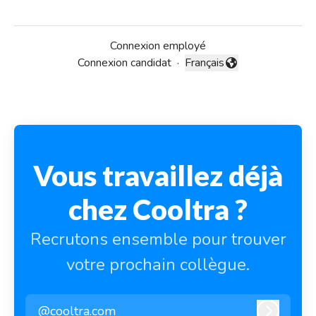
Connexion employé
Connexion candidat
·
Français
Changer la langue
Vous travaillez déjà
chez Cooltra ?
Recrutons ensemble pour trouver
votre prochain collègue.
@cooltra.com