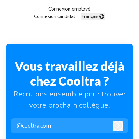
Connexion employé
Connexion candidat
·
Français
Changer la langue
Vous travaillez déjà
chez Cooltra ?
Recrutons ensemble pour trouver
votre prochain collègue.
@cooltra.com
Connexi